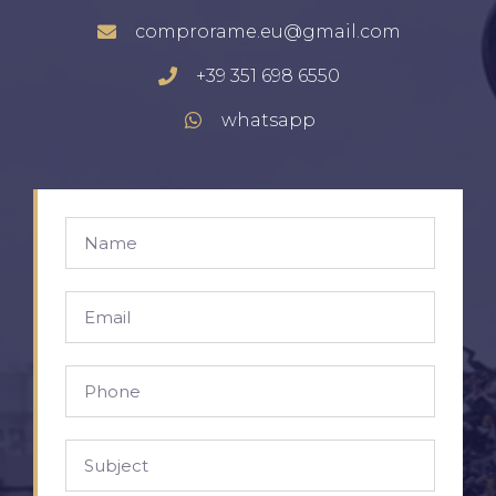
comprorame.eu@gmail.com
+39 351 698 6550
whatsapp