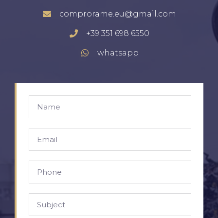
comprorame.eu@gmail.com
+39 351 698 6550
whatsapp