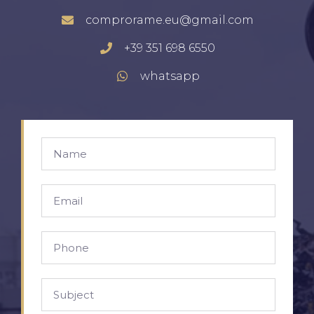
comprorame.eu@gmail.com
+39 351 698 6550
whatsapp