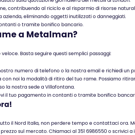
asato sulla quotazione giornaliera dei metalli di London.
, contribuendo al riciclo e al risparmio di risorse naturali
a azienda, eliminando oggetti inutilizzati o danneggiati.
tanti o tramite bonifico bancario.
rame a Metalman?
 veloce. Basta seguire questi semplici passaggi:
l nostro numero di telefono o la nostra email e richiedi un
on noi la modalità di ritiro del tuo rame. Possiamo ritirar
so la nostra sede a Villafontana.
i il tuo pagamento in contanti o tramite bonifico bancar
ora!
tutto il Nord Italia, non perdere tempo e contattaci ora. 
r prezzo sul mercato. Chiamaci al 351 6986550 o scrivici a