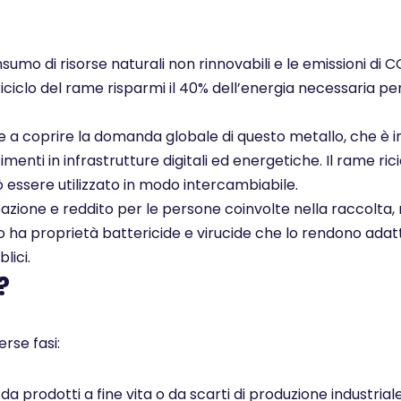
nsumo di risorse naturali non rinnovabili e le emissioni di 
 riciclo del rame risparmi il 40% dell’energia necessaria pe
ce a coprire la domanda globale di questo metallo, che è i
enti in infrastrutture digitali ed energetiche. Il rame rici
ò essere utilizzato in modo intercambiabile.
pazione e reddito per le persone coinvolte nella raccolta, 
ato ha proprietà battericide e virucide che lo rendono adatt
lici.
?
rse fasi:
 prodotti a fine vita o da scarti di produzione industrial