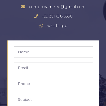
comprorame.eu@gmail.com
+39 351 698 6550
whatsapp