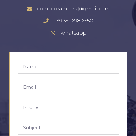
comprorame.eu@gmail.com
+39 351 698 6550
whatsapp