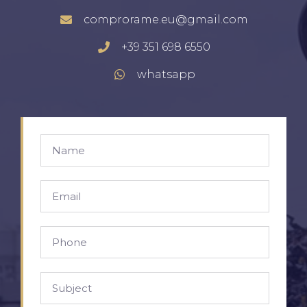
comprorame.eu@gmail.com
+39 351 698 6550
whatsapp